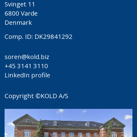
Svinget 11
6800 Varde
Denmark
Comp. ID: DK29841292
soren@kold.biz
+45 3141 3110​​
LinkedIn profile​
Copyright ©KOLD A/S