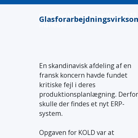
Opgaven blev gennemført på 12
Glasforarbejdningsvirks
måneder.
En skandinavisk afdeling af en
fransk koncern havde fundet
kritiske fejl i deres
produktionsplanlægning. Derfo
skulle der findes et nyt ERP-
system.
Opgaven for KOLD var at