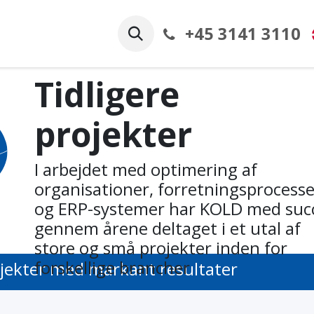
+45 3141 3110
Projekter
Startside
Arrangementer
Hjæl
Tidligere
projekter
I arbejdet med optimering af
organisationer, forretningsprocesse
og ERP-systemer har KOLD med suc
gennem årene deltaget i et utal af
store og små projekter inden for
forskellige brancher
jekter med markant resultater