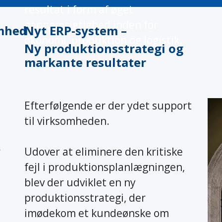
resultat i form af øget
gennemsigtighed inden for
omhed
Nyt ERP-system –
økonomi, produktion og logistik.
Ny produktionsstrategi og
markante resultater
Efterfølgende er der ydet support
til virksomheden.
r
Udover at eliminere den kritiske
fejl i produktionsplanlægningen,
blev der udviklet en ny
produktionsstrategi, der
imødekom et kundeønske om