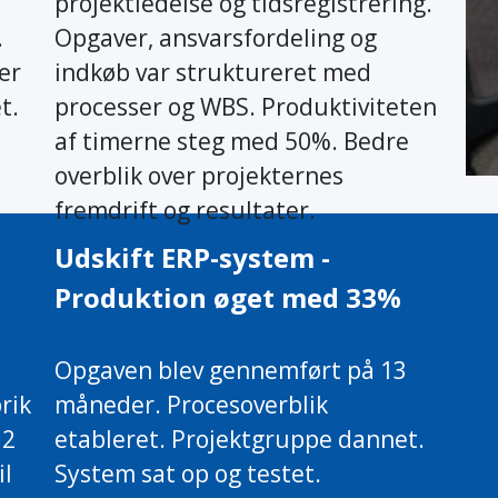
projektledelse og tidsregistrering.
.
Opgaver, ansvarsfordeling og
er
indkøb var struktureret med
t.
processer og WBS. Produktiviteten
af timerne steg med 50%. Bedre
overblik over projekternes
fremdrift og resultater.
Udskift ERP-system -
Produktion øget med 33%
Opgaven blev gennemført på 13
rik
måneder. Procesoverblik
12
etableret. Projektgruppe dannet.
il
System sat op og testet.