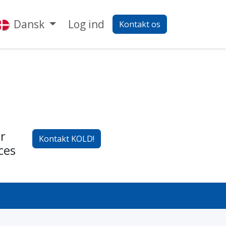
p
Kontakt os
Dansk
Log ind
Kontakt os
r
Kontakt KOLD!
ces